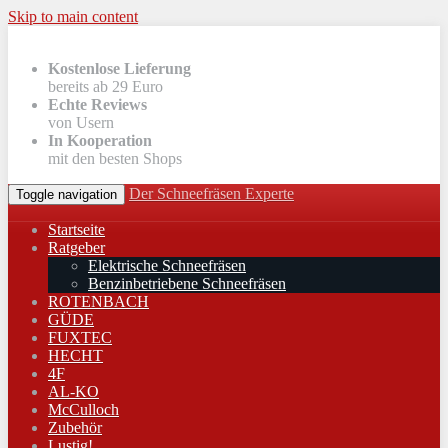
Skip to main content
Kostenlose Lieferung
bereits ab 29 Euro
Echte Reviews
von Usern
In Kooperation
mit den besten Shops
Der Schneefräsen Experte
Toggle navigation
Startseite
Ratgeber
Elektrische Schneefräsen
Benzinbetriebene Schneefräsen
ROTENBACH
GÜDE
FUXTEC
HECHT
4F
AL-KO
McCulloch
Zubehör
Lustig!