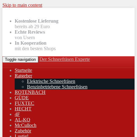
Skip to main content
Kostenlose Lieferung
bereits ab 29 Euro
Echte Reviews
von Usern
In Kooperation
mit den besten Shops
Der Schneefräsen Experte
Toggle navigation
Startseite
Ratgeber
Elektrische Schneefräsen
Benzinbetriebene Schneefräsen
ROTENBACH
GÜDE
FUXTEC
HECHT
4F
AL-KO
McCulloch
Zubehör
Lustig!