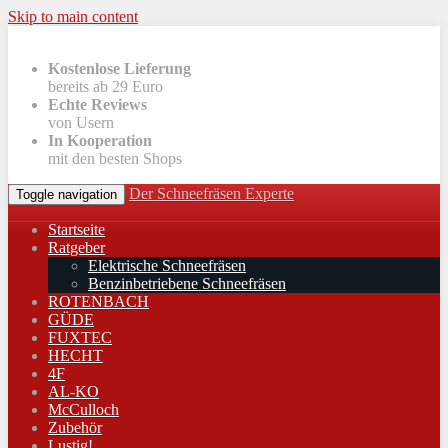
Skip to main content
Kostenlose Lieferung
bereits ab 29 Euro
Echte Reviews
von Usern
In Kooperation
mit den besten Shops
Der Schneefräsen Experte
Toggle navigation
Startseite
Ratgeber
Elektrische Schneefräsen
Benzinbetriebene Schneefräsen
ROTENBACH
GÜDE
FUXTEC
HECHT
4F
AL-KO
McCulloch
Zubehör
Lustig!