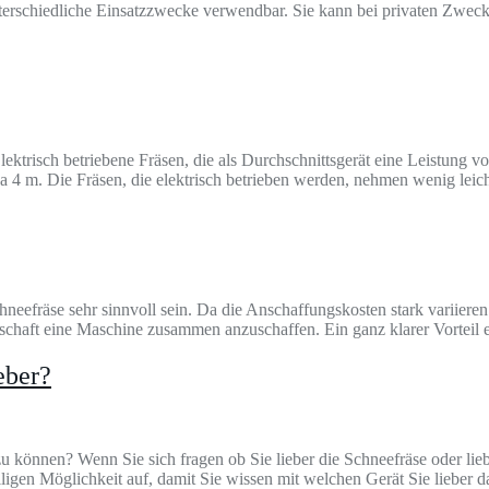
rschiedliche Einsatzzwecke verwendbar. Sie kann bei privaten Zwecke
 Elektrisch betriebene Fräsen, die als Durchschnittsgerät eine Leistun
ca 4 m. Die Fräsen, die elektrisch betrieben werden, nehmen wenig lei
neefräse sehr sinnvoll sein. Da die Anschaffungskosten stark variieren
chaft eine Maschine zusammen anzuschaffen. Ein ganz klarer Vorteil ei
eber?
zu können? Wenn Sie sich fragen ob Sie lieber die Schneefräse oder l
iligen Möglichkeit auf, damit Sie wissen mit welchen Gerät Sie lieber